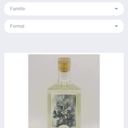
Anisés
Famille
Apéritifs
Alcools de Fruits
Format
Armagnac
Autres Liqueurs
1/2 Bouteilles
Calvados
Autres Pays
70cl
Cognac
Blanc
Bib-cubis
Grandes Liqueurs
Bourbon / USA
Magnum
Rhums
Crèmes de Fruits
Téquila Gin Vodka
Ecosse
Whiskies
France
Gin