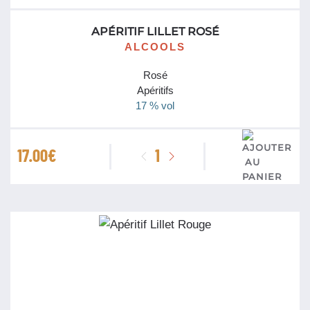
APÉRITIF LILLET ROSÉ
ALCOOLS
Rosé
Apéritifs
17 % vol
quantité
17.00
€
de
Apéritif
Lillet
Rosé