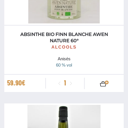
Irlande
Japon
Téquila
ABSINTHE BIO FINN BLANCHE AWEN
NATURE 60°
Vieux / Ambré
ALCOOLS
vodka
Anisés
60 % vol
quantité
59.90
€
de
Absinthe
Bio
Finn
Blanche
Awen