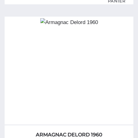
Apéritif
Lillet
Rouge
ARMAGNAC DELORD 1960