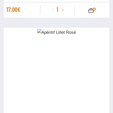
quantité
17.00
€
de
Apéritif
Lillet
Blanc