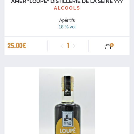
AMER “LOUPÉ” DISTILLERIE DE LA SEINE 777
ALCOOLS
Apéritifs
18 % vol
quantité
25.00
€
de
Amer
"Loupé"
Distillerie
de
La
Seine
777