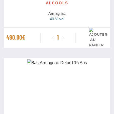
ALCOOLS
Armagnac
40 % vol
quantité
490.00
€
de
Armagnac
Delord
1960