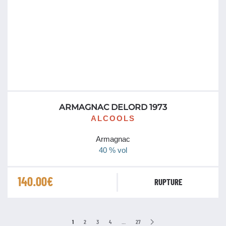
ARMAGNAC DELORD 1973
ALCOOLS
Armagnac
40 % vol
140.00
€
RUPTURE
1
2
3
4
…
27