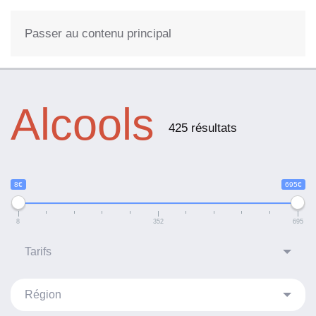
0
Passer au contenu principal
Alcools
425 résultats
8€
695€
8
352
695
Tarifs
Prix croissant
Région
Prix décroissant