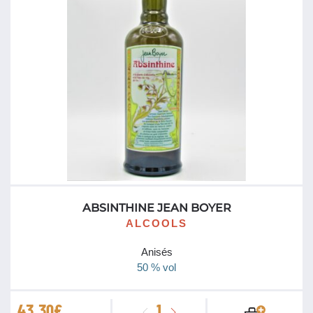
Nature
60°
ABSINTHINE JEAN BOYER
ALCOOLS
Anisés
50 % vol
quantité
43.30
€