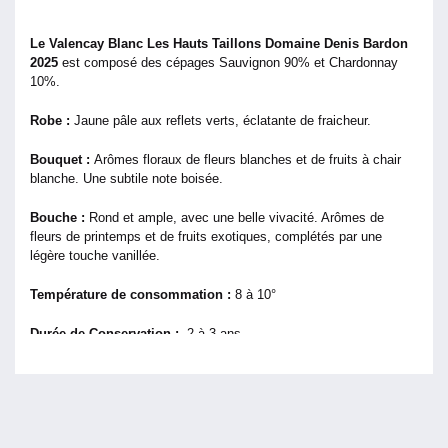
Le Valencay Blanc Les Hauts Taillons Domaine Denis Bardon
2025
est composé des cépages Sauvignon 90% et Chardonnay
10%.
Robe :
Jaune pâle aux reflets verts, éclatante de fraicheur.
Bouquet :
Arômes floraux de fleurs blanches et de fruits à chair
blanche. Une subtile note boisée.
Bouche :
Rond et ample, avec une belle vivacité. Arômes de
fleurs de printemps et de fruits exotiques, complétés par une
légère touche vanillée.
Température de consommation :
8 à 10°
Durée de Conservation :
2 à 3 ans.
Le Conseil du Caviste :
Pour Accompagner les poissons en
sauce (lotte, turbo,…) et la charcuterie (rillons, jambonneau,…)
Vignes :
Raisins cultivés dans une démarche écologique