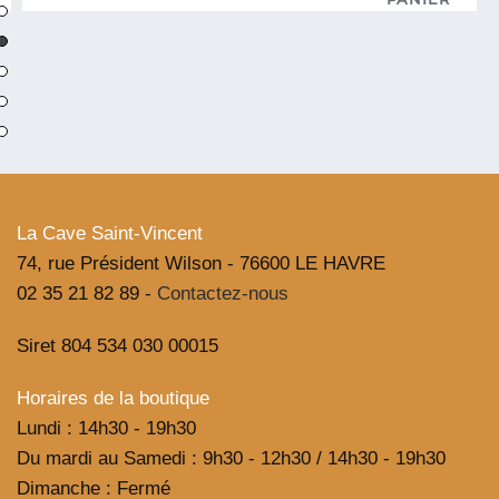
Liqueur
de
Poire
pour
Spritz
Normand
Maison
Bouvier
La Cave Saint-Vincent
74, rue Président Wilson - 76600 LE HAVRE
02 35 21 82 89 -
Contactez-nous
Siret 804 534 030 00015
Horaires de la boutique
Lundi : 14h30 - 19h30
Du mardi au Samedi : 9h30 - 12h30 / 14h30 - 19h30
Dimanche : Fermé