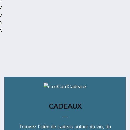
Calvados
Domfrontais
Domaine
de
Pacory
12
Ans
CADEAUX
Trouvez l’idée de cadeau autour du vin, du