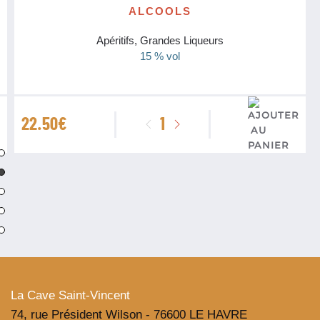
ALCOOLS
Apéritifs, Grandes Liqueurs
15 % vol
quantité
22.50
€
de
Liqueur
de
Poire
pour
Spritz
Normand
Maison
Bouvier
La Cave Saint-Vincent
74, rue Président Wilson - 76600 LE HAVRE