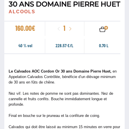
30 ANS DOMAINE PIERRE HUET
ALCOOLS
quantité
160.00
€
de
Calvados
40 % vol
228.57 €/L
0.70 L
AOC
Cordon
Or
Le Calvados AOC Cordon Or 30 ans Domaine Pierre Huet,
en
30
Appelation Calvados Contrôlée, bénéficie d’un élévage minimum
ans
de 30 ans en fûts de chêne.
Domaine
Nez vif. Les notes de pomme ne sont pas dominantes. Nez de
Pierre
cannelle et fruits confits. Bouche immédiatement longue et
Huet
profonde.
Final en bouche sur le pruneau et la confiture de coing.
Calvados qui doit être laissé au minimum 15 minutes en verre pour