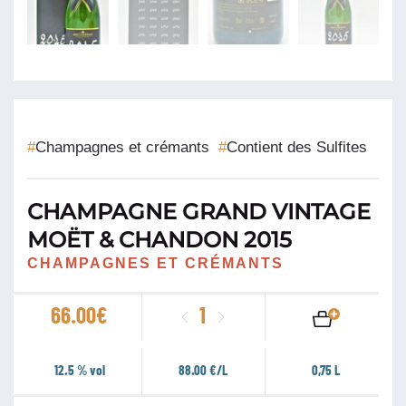
#
Champagnes et crémants
#
Contient des Sulfites
CHAMPAGNE GRAND VINTAGE
MOËT & CHANDON 2015
CHAMPAGNES ET CRÉMANTS
quantité
66.00
€
de
Champagne
12.5 % vol
88.00 €/L
0,75 L
Grand