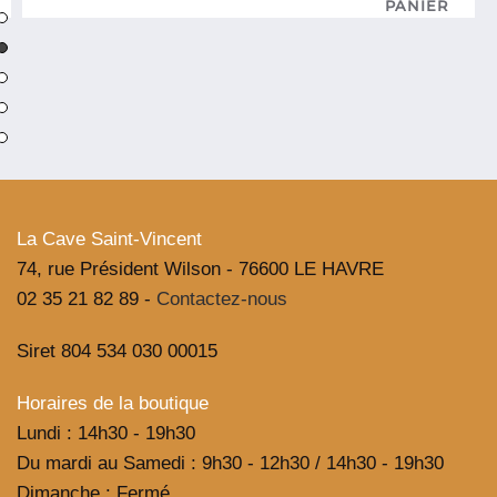
Liqueur
de
Poire
pour
Spritz
Normand
Maison
Bouvier
La Cave Saint-Vincent
74, rue Président Wilson - 76600 LE HAVRE
02 35 21 82 89 -
Contactez-nous
Siret 804 534 030 00015
Horaires de la boutique
Lundi : 14h30 - 19h30
Du mardi au Samedi : 9h30 - 12h30 / 14h30 - 19h30
Dimanche : Fermé