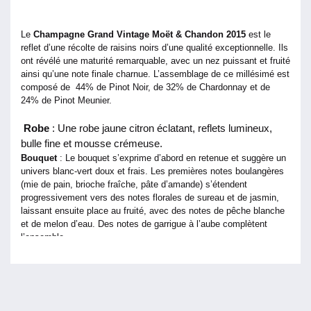
Vintage
Moët
Le
Champagne Grand Vintage Moët & Chandon 2015
est le
&
reflet d’une récolte de raisins noirs d’une qualité exceptionnelle. Ils
Chandon
ont révélé une maturité remarquable, avec un nez puissant et fruité
ainsi qu’une note finale charnue. L’assemblage de ce millésimé est
2015
composé de 44% de Pinot Noir, de 32% de Chardonnay et de
24% de Pinot Meunier.
Robe
: Une robe jaune citron éclatant, reflets lumineux,
bulle fine et mousse crémeuse.
Bouquet
: Le bouquet s’exprime d’abord en retenue et suggère un
univers blanc-vert doux et frais. Les premières notes boulangères
(mie de pain, brioche fraîche, pâte d’amande) s’étendent
progressivement vers des notes florales de sureau et de jasmin,
laissant ensuite place au fruité, avec des notes de pêche blanche
et de melon d’eau. Des notes de garrigue à l’aube complètent
l’ensemble.
Bouche
: L’attaque en bouche est franche et confiante. La matière
est ample et souple, sans lourdeur, évoquant la fleur de coton. La
texture enveloppante et caressante s’accompagne de nuances
florale, anisée et mentholée qui apportent légèreté et fraîcheur pour