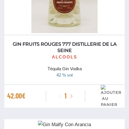
GIN FRUITS ROUGES 777 DISTILLERIE DE LA
SEINE
ALCOOLS
Téquila Gin Vodka
42 % vol
quantité
42.00
€
de
Gin
Fruits
Rouges