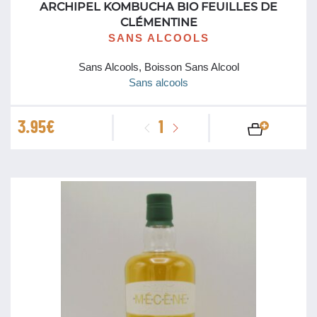
ARCHIPEL KOMBUCHA BIO FEUILLES DE
France
CLÉMENTINE
SANS ALCOOLS
Gin
Sans Alcools, Boisson Sans Alcool
Irlande
Sans alcools
Italie
quantité
3.95
€
Japon
de
Archipel
Jura
Kombucha
Jus de Fruit
bio
Feuilles
Languedoc
de
Clémentine
Libournais / St Emilion
Liqueurs