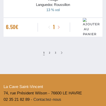
Languedoc Roussillon
13 % vol
quantité
6.50
€
de
IGP
Pays
d'Oc
1
2
3
Pinot
Noir
Rouquets
2025
La Cave Saint-Vincent
74, rue Président Wilson - 76600 LE HAVRE
02 35 21 82 89 -
Contactez-nous