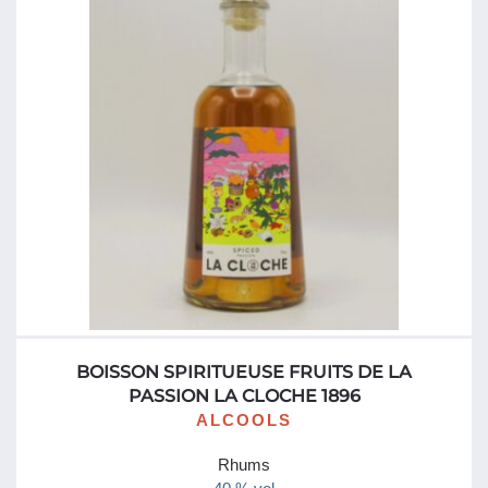
Tonic
Touraine
USA
Verres
Vieux / Ambré
Vin désalcoolisé
Vin Doux Naturel
BOISSON SPIRITUEUSE FRUITS DE LA
Vin Normandie
PASSION LA CLOCHE 1896
ALCOOLS
vodka
Rhums