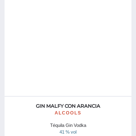
777
Distillerie
de
la
Seine
GIN MALFY CON ARANCIA
ALCOOLS
Téquila Gin Vodka
41 % vol