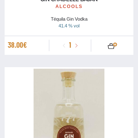
ALCOOLS
Téquila Gin Vodka
41.4 % vol
quantité
38.00
€
de
Gin
Citadelle
Bajan