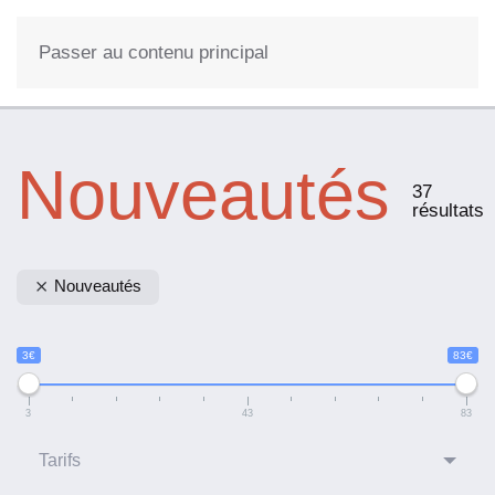
0
Passer au contenu principal
Nouveautés
37
résultats
Nouveautés
3€
83€
3
43
83
Tarifs