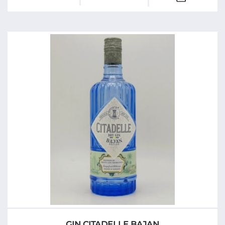
de
Gaillac
Bio
Cuvée
Duras
Chateau
Escabes
2022
GIN CITADELLE BAJAN