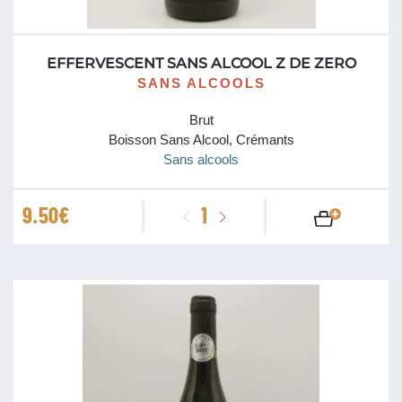
EFFERVESCENT SANS ALCOOL Z DE ZERO
SANS ALCOOLS
Brut
Boisson Sans Alcool, Crémants
Sans alcools
quantité
9.50
€
de
Effervescent
sans
Alcool
Z
de
Zero