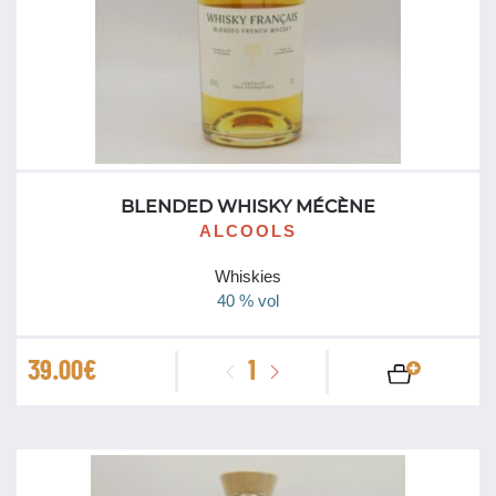
Maconnais
Médoc et Graves
Muscadet
porto
Portugal
BLENDED WHISKY MÉCÈNE
ALCOOLS
Provence
Whiskies
rhum arrangé
40 % vol
Roussillon
quantité
39.00
€
de
Savoie
Blended
Téquila
Whisky
Mécène
Tire Bouchons