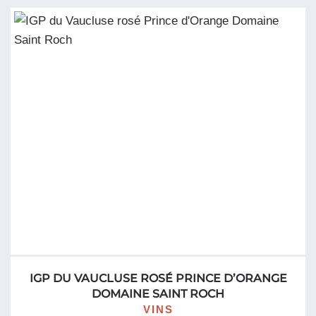
de
la
Méditerranée
Rouge
Sélection
La
Coste
3
Litres
IGP DU VAUCLUSE ROSÉ PRINCE D’ORANGE
DOMAINE SAINT ROCH
VINS