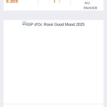
9.95
€
de
IGP
Cotes
Catalanes
Bio
P'tit
Lag
Blanc
Domaine
Laguerre
2025