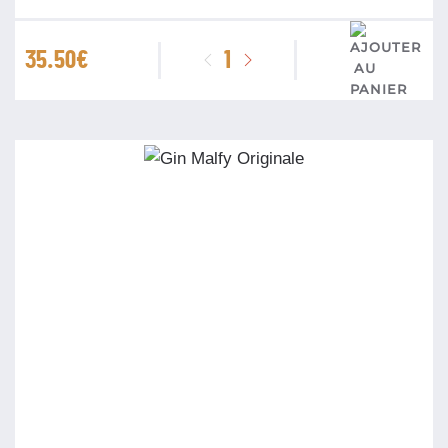
quantité
35.50
€
de
Gin
Malfy
Con
Arancia