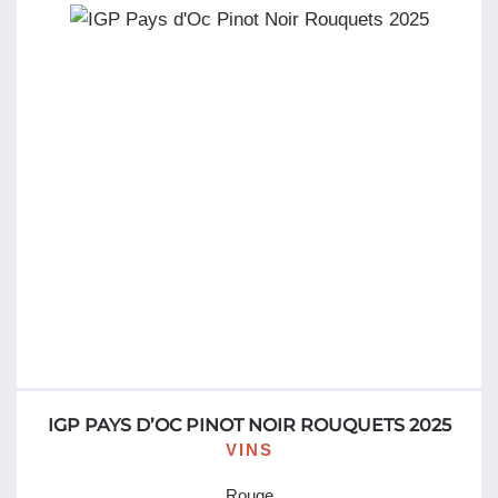
Vaucluse
rosé
Prince
d'Orange
Domaine
Saint
Roch
5
Litres
IGP PAYS D’OC PINOT NOIR ROUQUETS 2025
VINS
Rouge