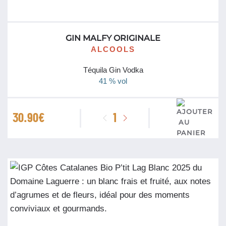
GIN MALFY ORIGINALE
ALCOOLS
Téquila Gin Vodka
41 % vol
quantité
30.90
€
de
Gin
Malfy
Originale