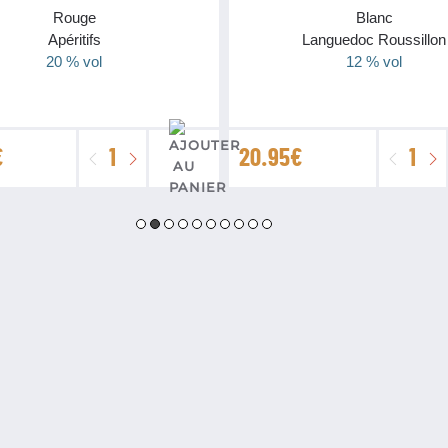
Rouge
Blanc
Apéritifs
Languedoc Roussillon
20 % vol
12 % vol
quantité
quant
€
20.95
€
de
de
Porto
IGP
Tawny
Pays
10
d'Oc
Ans
Sauv
Burmester
Cellie
Du
Pic
5
litres