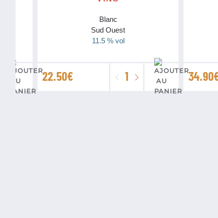
Blanc
ire
Sud Ouest
11.5 % vol
té
quantité
22.50
€
34.90
de
ay
IGP
Côtes
n
de
gon
Gascogne
Blanc
Bio
Domaine
Uby
3