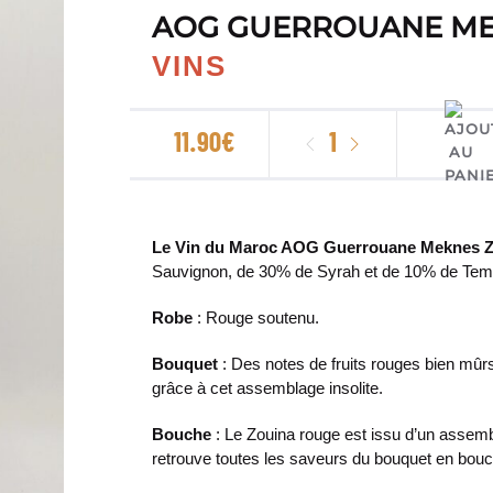
AOG GUERROUANE ME
VINS
quantité
11.90
€
de
AOG
Guerrouane
Le Vin du Maroc AOG Guerrouane Meknes 
Meknes
Sauvignon, de 30% de Syrah et de 10% de Temp
Zouina
Rouge
Robe
: Rouge soutenu.
2023
Bouquet
: Des notes de fruits rouges bien mû
grâce à cet assemblage insolite.
Bouche
: Le Zouina rouge est issu d’un asse
retrouve toutes les saveurs du bouquet en bouc