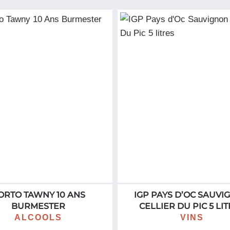
Atlas du Gharb, à 20 km de Meknès.
La Propriété
: Le Domaine de la Zouina s’éten
Guerrouane.
Repris en 2002 par deux bordelais, Gérard Grib
développé. Les gammes Epicuria, Volubilia et Zo
le raffinement de cette terre solaire et chaleureu
domaine cultive une multitude de cépage : Syra
Chardonnay, Sauvignon blanc, Sauvignon gris, V
Mourvèdre, Marselan pour les gris et rosés. Le
d’olive, élu en 2006, meilleures huiles d’olive d
(https://www.vinhoselection.com/vin/zouina-rou
ORTO TAWNY 10 ANS
IGP PAYS D’OC SAUVI
BURMESTER
CELLIER DU PIC 5 LI
ALCOOLS
VINS