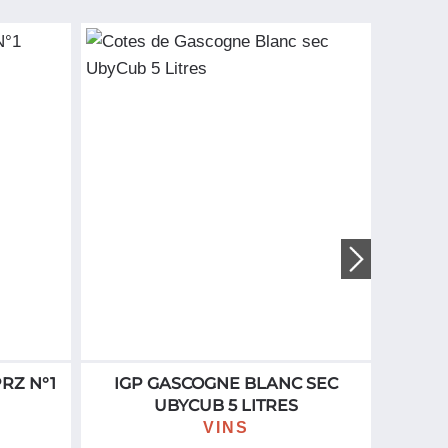
RZ N°1
IGP GASCOGNE BLANC SEC
ARC
UBYCUB 5 LITRES
F
S
VINS