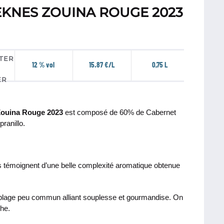
KNES ZOUINA ROUGE 2023
12 % vol
15.87 €/L
0,75 L
Zouina Rouge 2023
est composé de 60% de Cabernet
ranillo.
rs témoignent d’une belle complexité aromatique obtenue
mblage peu commun alliant souplesse et gourmandise. On
he.