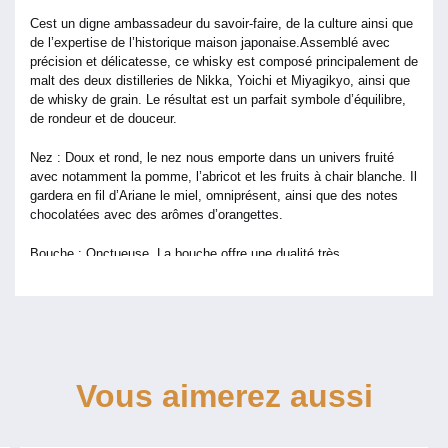
Cest un digne ambassadeur du savoir-faire, de la culture ainsi que
de l’expertise de l’historique maison japonaise.Assemblé avec
précision et délicatesse, ce whisky est composé principalement de
malt des deux distilleries de Nikka, Yoichi et Miyagikyo, ainsi que
de whisky de grain. Le résultat est un parfait symbole d’équilibre,
de rondeur et de douceur.
Nez : Doux et rond, le nez nous emporte dans un univers fruité
avec notamment la pomme, l’abricot et les fruits à chair blanche. Il
gardera en fil d’Ariane le miel, omniprésent, ainsi que des notes
chocolatées avec des arômes d’orangettes.
Bouche : Onctueuse. La bouche offre une dualité très
intéressante. D’un côté, un style pâtisser marqué par la vanille et
le kouglof et, de l’autre, l’amertume que l’on décèle avec le
chocolat noir et les zestes d’agrumes comme la mandarine et
l’orange.
Finale : Dans la lignée de la bouche, l’amertume est
Vous aimerez aussi
contrebalancée par des notes légèrement toastées laissant
transparaître les restes de cette coexistence entre douceur
vanillée et amertume fruitée.