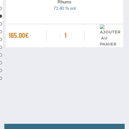
Rhums
71.40 % vol
quantité
165.00
€
de
Rhum
Agricole
Longueteau
Genesis
Vieux
2018