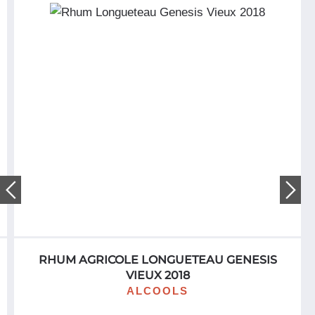
Né en 1894 au sein d’une famille de producteurs de saké,
Masataka Taketsuru est considéré comme le père du whisky
japonais. Après une formation de chimiste, il est embauché par la
société Settsu Shuzo qui l’envoie en Ecosse en 1918 pour y faire
son apprentissage. Il se prend de passion pour le whisky et décide
de lui consacrer sa vie. En 1934, il construit Yoichi, sa première
distillerie, sur l’île de Hokkaido. Son succès croissant lui permet
d’établir une deuxième en 1969 près de Sendai : Miyagikyo. C’est
à partir des single malts de ces deux distilleries que le groupe
Nikka Whisky décline toute sa gamme de whiskies japonais.
(source LMDW)
RHUM AGRICOLE LONGUETEAU GENESIS
VIEUX 2018
ALCOOLS