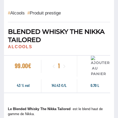
#
Alcools
#
Produit prestige
BLENDED WHISKY THE NIKKA
TAILORED
ALCOOLS
quantité
99.00
€
de
Blended
Whisky
43 % vol
141.43 €/L
0.70 L
The
Nikka
Tailored
Le Blended Whisky The Nikka Tailored
est le blend haut de
gamme de Nikka.