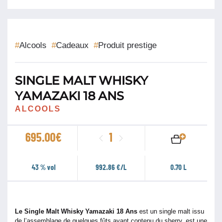
#
Alcools
#
Cadeaux
#
Produit prestige
SINGLE MALT WHISKY
YAMAZAKI 18 ANS
ALCOOLS
quantité
695.00
€
de
Single
43 % vol
992.86 €/L
0.70 L
Malt
Whisky
Yamazaki
Le Single Malt Whisky Yamazaki 18 Ans
est un single malt issu
18
de l’assemblage de quelques fûts ayant contenu du sherry, est une