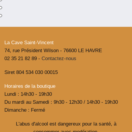
Poire
pour
Spritz
Normand
Maison
Bouvier
La Cave Saint-Vincent
74, rue Président Wilson - 76600 LE HAVRE
02 35 21 82 89 -
Contactez-nous
Siret 804 534 030 00015
Horaires de la boutique
Lundi : 14h30 - 19h30
Du mardi au Samedi : 9h30 - 12h30 / 14h30 - 19h30
Dimanche : Fermé
L'abus d'alcool est dangereux pour la santé, à
consommer avec modération.