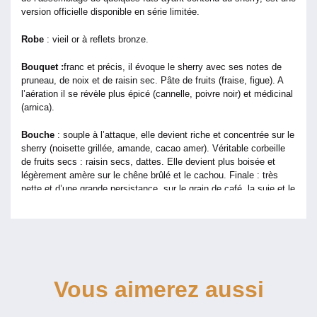
Ans
version officielle disponible en série limitée.
Robe
: vieil or à reflets bronze.
Bouquet :
franc et précis, il évoque le sherry avec ses notes de
pruneau, de noix et de raisin sec. Pâte de fruits (fraise, figue). A
l’aération il se révèle plus épicé (cannelle, poivre noir) et médicinal
(arnica).
Bouche
: souple à l’attaque, elle devient riche et concentrée sur le
sherry (noisette grillée, amande, cacao amer). Véritable corbeille
de fruits secs : raisin secs, dattes. Elle devient plus boisée et
légèrement amère sur le chêne brûlé et le cachou. Finale : très
nette et d’une grande persistance, sur le grain de café, la suie et le
chocolat noir.
Température de consommation
:
Sec ou sur un trait d’eau de
source fraiche.
Le Conseil du Caviste :
Cuvée assez rare, à déguster avec
Vous aimerez aussi
modération pour faire durer le plaisir !!
Composants
: Yamazaki se trouve dans une vallée